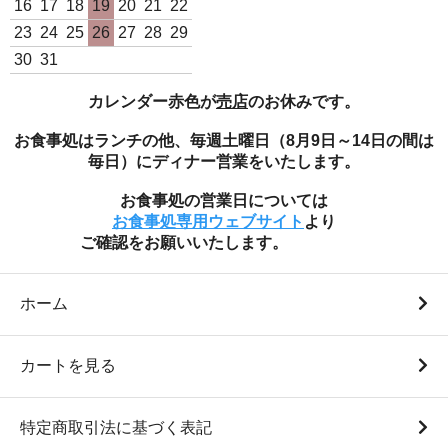
16
17
18
19
20
21
22
23
24
25
26
27
28
29
30
31
カレンダー赤色が
売店
のお休みです。
お食事処はランチの他、毎週土曜日（8月9日～14日の間は
毎日）にディナー営業をいたします。
お食事処の営業日については
白米10Kg袋（ミルキ
お食事処専用ウェブサイト
より
ークイーン 令和7年度産）
ご確認をお願いいたします。
8,800円(税込)
ホーム
カートを見る
特定商取引法に基づく表記