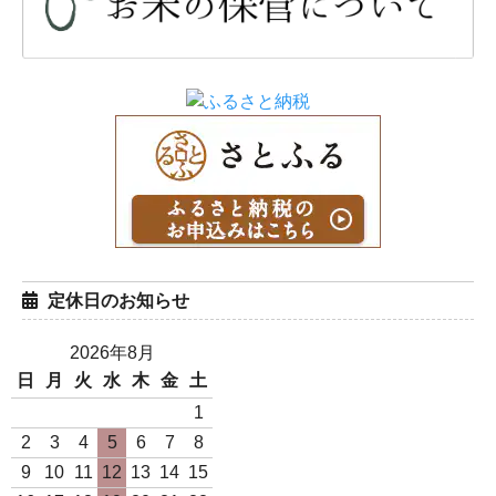
白米5Kg袋（日本一の
白米10Kg袋（日本一
コシヒカリ 令和7年度産）
のコシヒカリ 令和7年度
産）
4,600円(税込)
9,200円(税込)
定休日のお知らせ
2026年8月
日
月
火
水
木
金
土
白米1Kg袋（ミルキー
白米5Kg袋（ミルキー
1
クイーン 令和7年度産）
クイーン 令和7年度産）
2
3
4
5
6
7
8
880円(税込)
4,400円(税込)
9
10
11
12
13
14
15