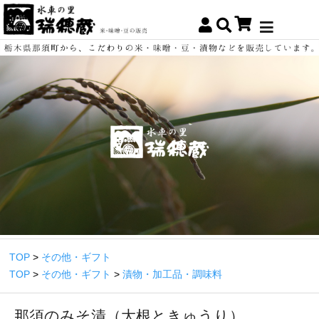
TOP
>
その他・ギフト
TOP
>
その他・ギフト
>
漬物・加工品・調味料
那須のみそ漬（大根ときゅうり）