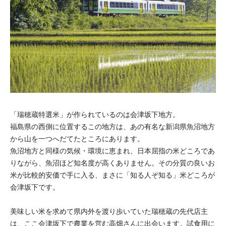
「瑞穂蔵特選米」が作られているのは会津坂下地方。
福島県の西側に位置するこの地方は、あの有名な新潟県魚沼地方
から山を一つへだてたところにあります。
魚沼地方と同様の気候・環境に恵まれ、日本屈指の米どころであ
りながら、魚沼ほど知名度が高くありません。その分質の良いお
米が比較的安価で手に入る、まさに「知る人ぞ知る」米どころが
会津坂下です。
美味しい米を求めて県内外を渡り歩いていた瑞穂蔵の先代店主
は、ここ会津坂下で農業を営む高畑さんに出会います。試食用に