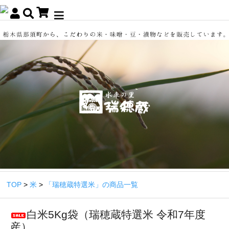
TOP
>
米
>
「瑞穂蔵特選米」の商品一覧
白米5Kg袋（瑞穂蔵特選米 令和7年度
産）