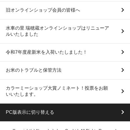
旧オンラインショップ会員の皆様へ
水車の里 瑞穂蔵オンラインショップはリニューア
ルいたしました
令和7年度産新米を入荷いたしました！
白米10Kg袋（”与一” 令和7
【クール便推奨】手作り味
年度産）
噌
お米のトラブルと保管方法
8,700円(税込)
525円(税込)
円 ～
960円(税
込)
円
カラーミーショップ大賞ノミネート！投票をお願
いいたします。
PC版表示に切り替える