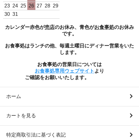
23
24
25
26
27
28
29
30
31
カレンダー赤色が
売店
のお休み、青色が
お食事処
のお休み
です。
お食事処はランチの他、毎週土曜日にディナー営業をいた
します。
白米10Kg袋（日本一のコ
白米1Kg袋（瑞穂蔵特選米
お食事処の営業日については
シヒカリ 令和7年度産）
令和7年度産）
お食事処専用ウェブサイト
より
ご確認をお願いいたします。
9,800円(税込)
950円(税込)
ホーム
カートを見る
特定商取引法に基づく表記