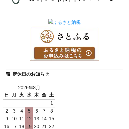
白米5Kg袋（那須厳選コシ
白米10Kg袋（那須厳選コ
ヒカリ 令和7年度産）
シヒカリ 令和7年度産）
4,450円(税込)
8,900円(税込)
定休日のお知らせ
2026年8月
日
月
火
水
木
金
土
白米1Kg袋（日本一のコシ
白米5Kg袋（日本一のコシ
1
ヒカリ 令和7年度産）
ヒカリ 令和7年度産）
2
3
4
5
6
7
8
980円(税込)
4,900円(税込)
9
10
11
12
13
14
15
16
17
18
19
20
21
22