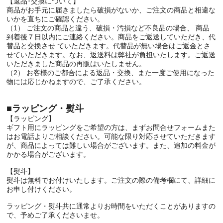
【返品･交換について】
商品がお手元に届きましたら破損がないか、ご注文の商品と相違な
いかを直ちにご確認ください。
（1） ご注文の商品と違う、破損・汚損など不良品の場合、 商品
到着後７日以内にご連絡ください。商品をご返送していただき、代
替品と交換させ ていただきます。代替品が無い場合はご返金とさ
せていただきます。なお、返送料は弊社が負担いたします。ご返送
いただきました商品の再販はいたしません。
（2） お客様のご都合による返品・交換、また一度ご使用になった
物には応じかねますので、ご了承ください。
■ラッピング・熨斗
【ラッピング】
ギフト用にラッピングをご希望の方は、まずお問合せフォームまた
はお電話よりご相談ください。可能な限り対応させていただきます
が、商品によっては難しい場合がございます。また、追加の料金が
かかる場合がございます。
【熨斗】
熨斗は無料でお付けいたします。ご注文の際の備考欄にて、詳細に
お申し付けください。
ラッピング・熨斗共に通常よりお時間をいただくことがありますの
で、予めご了承くださいませ。