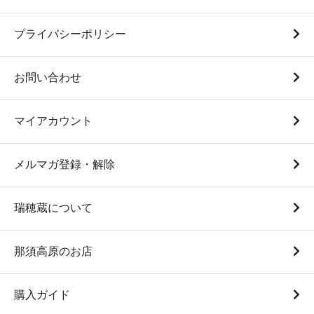
プライバシーポリシー
白米5Kg袋（瑞穂蔵特選米
白米10Kg袋（瑞穂蔵特選
令和7年度産）
米 令和7年度産）
4,750円(税込)
9,500円(税込)
お問い合わせ
マイアカウント
メルマガ登録・解除
瑞穂蔵について
白米1Kg袋（”与一” 令和7
白米5Kg袋（”与一” 令和7
那須高原のお店
年度産）
年度産）
870円(税込)
4,350円(税込)
購入ガイド