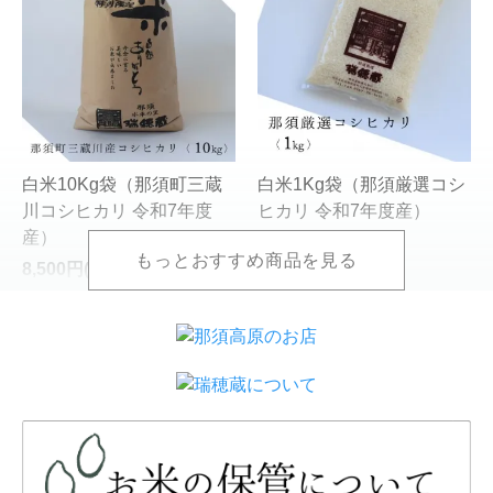
白米10Kg袋（那須町三蔵
白米1Kg袋（那須厳選コシ
川コシヒカリ 令和7年度
ヒカリ 令和7年度産）
産）
890円(税込)
8,500円(税込)