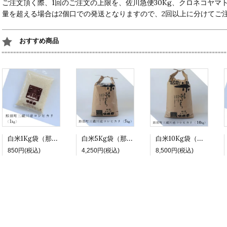
ご注文頂く際、1回のご注文の上限を、佐川急便30Kg、クロネコヤマト
量を超える場合は2個口での発送となりますので、2回以上に分けてご
おすすめ商品
白米1Kg袋（那須町三蔵川コシヒカリ 令和7年度産）
白米5Kg袋（那須町三蔵川コシヒカリ 令和7年度産）
白米10Kg袋（那須町三蔵川コシヒカリ 令和7年度産）
850円(税込)
4,250円(税込)
8,500円(税込)