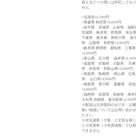
超えるクール便には対応してお
せん。
<北海道>1,700円
<青森県 秋田県>1,400円
<岩手県 宮城県 山形県 福
茨城県 栃木県 群馬県 埼
千葉県 東京都 神奈川県 新
県 山梨県 長野県>1,300円
<岐阜県 静岡県 愛知県 三重県
>1,300円
<富山県 石川県 福井県>1,30
<滋賀県 京都府 大阪府 兵庫
県 奈良県 和歌山県>1,400円
<鳥取県 島根県 岡山県 広島
県 山口県>1,500円
<徳島県 香川県 愛媛県 高知
>1,600円
<福岡県 佐賀県 長崎県 熊
大分県 宮崎県 鹿児島県>1,700
※配送は日本国内のみです。記
無い地域についてはお問い合わ
ださい。
※伊豆諸島（大島・八丈島を除
と小笠原村（小笠原諸島）では
できません。