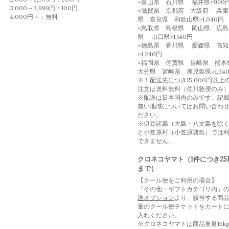
<富山県 石川県 福井県>990
3,000～3,999円：100円
<滋賀県 京都府 大阪府 兵庫
4,000円～：無料
県 奈良県 和歌山県>1,040円
<鳥取県 島根県 岡山県 広島
県 山口県>1,140円
<徳島県 香川県 愛媛県 高知
>1,240円
<福岡県 佐賀県 長崎県 熊
大分県 宮崎県 鹿児島県>1,34
※１配送先につき15,000円以上
注文は送料無料（佐川急便のみ
※配送は日本国内のみです。記
無い地域についてはお問い合わ
ださい。
※伊豆諸島（大島・八丈島を除
と小笠原村（小笠原諸島）では
できません。
クロネコヤマト（1件につき25
まで）
【クール便をご利用の場合】
「その他・ギフトカテゴリ内」
送オプション
より、該当する商
量のクール便チケットをカート
入れください。
※クロネコヤマトは商品重量15k