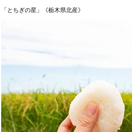
「とちぎの星」《栃木県北産》