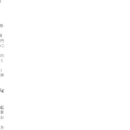
円
県
本県
0円
のご
）
載の
せく
く）
利用
Kg
の
配
品重
にお
gを