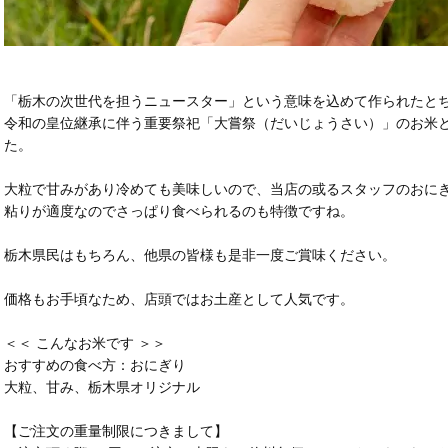
「栃木の次世代を担うニュースター」という意味を込めて作られたと
令和の皇位継承に伴う重要祭祀「大嘗祭（だいじょうさい）」のお米
た。
大粒で甘みがあり冷めても美味しいので、当店の或るスタッフのおに
粘りが適度なのでさっぱり食べられるのも特徴ですね。
栃木県民はもちろん、他県の皆様も是非一度ご賞味ください。
価格もお手頃なため、店頭ではお土産として人気です。
＜＜ こんなお米です ＞＞
おすすめの食べ方：おにぎり
大粒、甘み、栃木県オリジナル
【ご注文の重量制限につきまして】