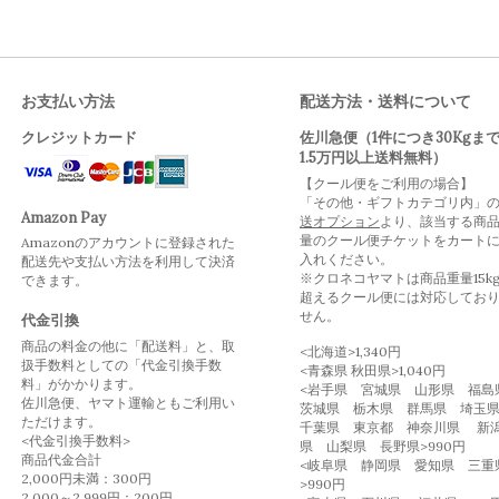
お支払い方法
配送方法・送料について
クレジットカード
佐川急便（1件につき30Kgま
1.5万円以上送料無料）
【クール便をご利用の場合】
「その他・ギフトカテゴリ内」
Amazon Pay
送オプション
より、該当する商
量のクール便チケットをカート
Amazonのアカウントに登録された
入れください。
配送先や支払い方法を利用して決済
※クロネコヤマトは商品重量15k
できます。
超えるクール便には対応してお
せん。
代金引換
商品の料金の他に「配送料」と、取
<北海道>1,340円
扱手数料としての「代金引換手数
<青森県 秋田県>1,040円
料」がかかります。
<岩手県 宮城県 山形県 福
佐川急便、ヤマト運輸ともご利用い
茨城県 栃木県 群馬県 埼
ただけます。
千葉県 東京都 神奈川県 新
<代金引換手数料>
県 山梨県 長野県>990円
商品代金合計
<岐阜県 静岡県 愛知県 三重
2,000円未満：300円
>990円
2,000～2,999円：200円