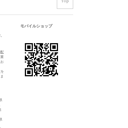
Top
モバイルショップ
で、
の
配
品重
にお
gを
りま
島県
玉県
潟
県