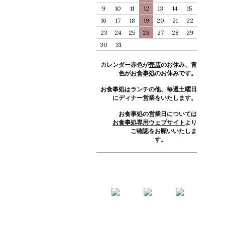
9
10
11
12
13
14
15
16
17
18
19
20
21
22
23
24
25
26
27
28
29
30
31
カレンダー赤色が
売店
のお休み、青
色が
お食事処
のお休みです。
お食事処はランチの他、毎週土曜日
にディナー営業をいたします。
お食事処の営業日については
お食事処専用ウェブサイト
より
ご確認をお願いいたしま
す。