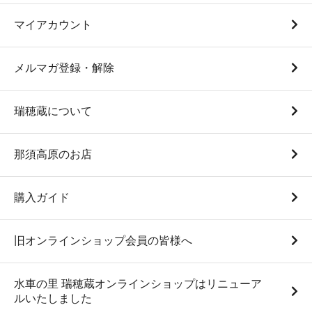
マイアカウント
メルマガ登録・解除
瑞穂蔵について
白米1Kg袋（”与一” 令和7
白米5Kg袋（”与一” 令和7
那須高原のお店
年度産）
年度産）
870円(税込)
4,350円(税込)
購入ガイド
旧オンラインショップ会員の皆様へ
水車の里 瑞穂蔵オンラインショップはリニューア
ルいたしました