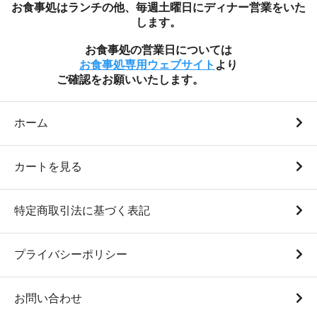
お食事処はランチの他、毎週土曜日にディナー営業をいた
します。
白米10Kg袋（日本一のコ
白米1Kg袋（瑞穂蔵特選米
お食事処の営業日については
シヒカリ 令和7年度産）
令和7年度産）
お食事処専用ウェブサイト
より
ご確認をお願いいたします。
9,800円(税込)
950円(税込)
ホーム
カートを見る
特定商取引法に基づく表記
プライバシーポリシー
白米5Kg袋（瑞穂蔵特選米
白米10Kg袋（瑞穂蔵特選
令和7年度産）
米 令和7年度産）
4,750円(税込)
9,500円(税込)
お問い合わせ