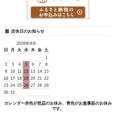
定休日のお知らせ
2026年8月
日
月
火
水
木
金
土
白米1Kg袋（日本一のコシ
白米5Kg袋（日本一のコシ
1
ヒカリ 令和7年度産）
ヒカリ 令和7年度産）
2
3
4
5
6
7
8
980円(税込)
4,900円(税込)
9
10
11
12
13
14
15
16
17
18
19
20
21
22
23
24
25
26
27
28
29
30
31
カレンダー赤色が
売店
のお休み、青色が
お食事処
のお休み
です。