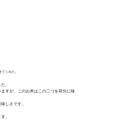
きてくれた。
した。
いますが、このお米はこの二つを存分に味
美味しさです。
ます。