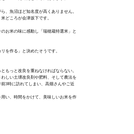
がら、魚沼ほど知名度が高くありません。
」米どころが会津坂下です。
そのお米の味に感動し「瑞穂蔵特選米」と
カリを作る」と決めたそうです。
っともっと改良を重ねなければならない。
さわしい土壌改良剤や肥料、そして農法を
前3時に訪れてしまい、高畑さんやご近
を用い、時間をかけて、美味しいお米を作