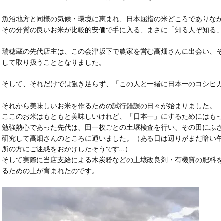
魚沼地方と同様の気候・環境に恵まれ、日本屈指の米どころでありな
その分質の良いお米が比較的安価で手に入る、まさに「知る人ぞ知る
瑞穂蔵の先代店主は、この会津坂下で農家を営む高畑さんに出会い、
して取り扱うこととなりました。
そして、それだけでは飽き足らず、「この人と一緒に日本一のコシヒ
それから美味しいお米を作るための試行錯誤の日々が始まりました。
ここのお米はもともと美味しいけれど、「日本一」にするためにはも
勉強熱心であった先代は、田一枚ごとの土壌検査を行い、その田にふ
研究して高畑さんのところに通いました。（ある日は辺りがまだ暗い午
所の方にご迷惑をおかけしたそうです…）
そして実際に当店支給による木炭粉などの土壌改良剤・有機質の肥料
るための土が育まれたのです。