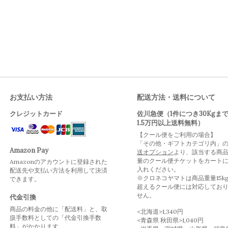
お支払い方法
配送方法・送料について
クレジットカード
佐川急便（1件につき30Kgま
1.5万円以上送料無料）
【クール便をご利用の場合】
「その他・ギフトカテゴリ内」
Amazon Pay
送オプション
より、該当する商
量のクール便チケットをカート
Amazonのアカウントに登録された
入れください。
配送先や支払い方法を利用して決済
※クロネコヤマトは商品重量15k
できます。
超えるクール便には対応してお
せん。
代金引換
商品の料金の他に「配送料」と、取
<北海道>1,340円
扱手数料としての「代金引換手数
<青森県 秋田県>1,040円
料」がかかります。