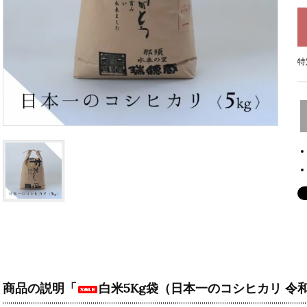
特
商品の説明「
白米5Kg袋（日本一のコシヒカリ 令