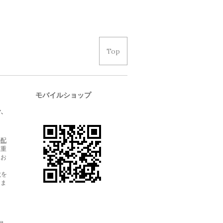
Top
モバイルショップ
で、
の
配
品重
にお
gを
りま