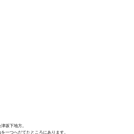
会津坂下地方。
山を一つへだてたところにあります。