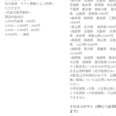
<岩手県 宮城県 山形県 福
佐川急便、ヤマト運輸ともご利用い
茨城県 栃木県 群馬県 埼
ただけます。
千葉県 東京都 神奈川県 新
<代金引換手数料>
県 山梨県 長野県>990円
商品代金合計
<岐阜県 静岡県 愛知県 三重
2,000円未満：300円
>990円
2,000～2,999円：200円
<富山県 石川県 福井県>990
3,000～3,999円：100円
<滋賀県 京都府 大阪府 兵庫
4,000円～：無料
県 奈良県 和歌山県>1,040円
<鳥取県 島根県 岡山県 広島
県 山口県>1,140円
<徳島県 香川県 愛媛県 高知
>1,240円
<福岡県 佐賀県 長崎県 熊
大分県 宮崎県 鹿児島県>1,34
※１配送先につき15,000円以上
注文は送料無料（佐川急便のみ
※配送は日本国内のみです。記
無い地域についてはお問い合わ
ださい。
※伊豆諸島（大島・八丈島を除
と小笠原村（小笠原諸島）では
できません。
クロネコヤマト（1件につき25
まで）