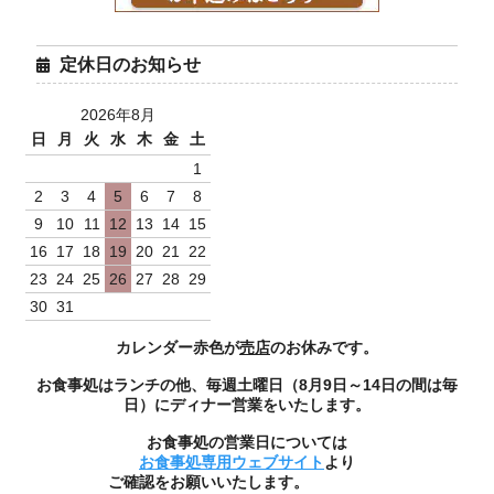
定休日のお知らせ
白米1Kg袋（ミルキー
白米5Kg袋（ミルキー
クイーン 令和7年度産）
クイーン 令和7年度産）
2026年8月
880円(税込)
4,400円(税込)
日
月
火
水
木
金
土
1
2
3
4
5
6
7
8
9
10
11
12
13
14
15
16
17
18
19
20
21
22
23
24
25
26
27
28
29
30
31
カレンダー赤色が
売店
のお休みです。
お食事処はランチの他、毎週土曜日（8月9日～14日の間は毎
白米10Kg袋（ミルキー
日）にディナー営業をいたします。
クイーン 令和7年度産）
お食事処の営業日については
8,800円(税込)
お食事処専用ウェブサイト
より
ご確認をお願いいたします。