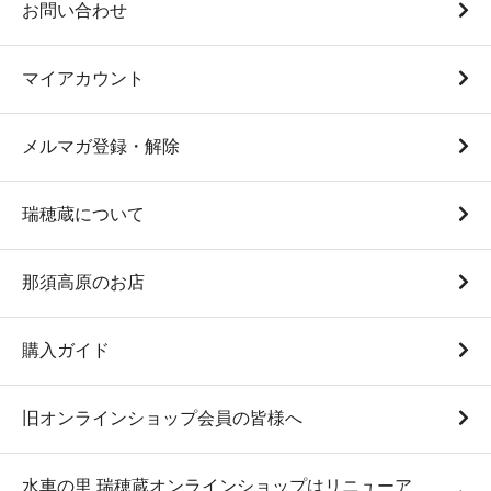
お問い合わせ
マイアカウント
メルマガ登録・解除
瑞穂蔵について
白米1Kg袋（”与一” 令和7
白米5Kg袋（”与一” 令和7
那須高原のお店
年度産）
年度産）
870円(税込)
4,350円(税込)
購入ガイド
旧オンラインショップ会員の皆様へ
水車の里 瑞穂蔵オンラインショップはリニューア