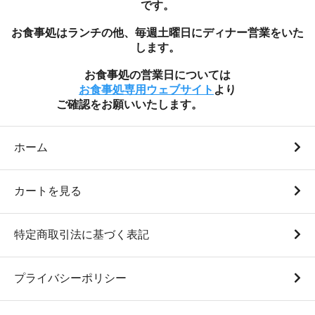
です。
お食事処はランチの他、毎週土曜日にディナー営業をいた
します。
白米10Kg袋（日本一のコ
白米1Kg袋（瑞穂蔵特選米
お食事処の営業日については
シヒカリ 令和7年度産）
令和7年度産）
お食事処専用ウェブサイト
より
9,800円(税込)
950円(税込)
ご確認をお願いいたします。
ホーム
カートを見る
特定商取引法に基づく表記
白米5Kg袋（瑞穂蔵特選米
白米10Kg袋（瑞穂蔵特選
プライバシーポリシー
令和7年度産）
米 令和7年度産）
4,750円(税込)
9,500円(税込)