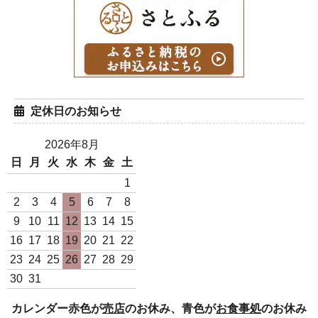
定休日のお知らせ
2026年8月
日
月
火
水
木
金
土
白米1Kg袋（日本一のコシ
白米5Kg袋（日本一のコシ
1
ヒカリ 令和7年度産）
ヒカリ 令和7年度産）
2
3
4
5
6
7
8
980円(税込)
4,900円(税込)
9
10
11
12
13
14
15
16
17
18
19
20
21
22
23
24
25
26
27
28
29
30
31
カレンダー赤色が
売店
のお休み、青色が
お食事処
のお休み