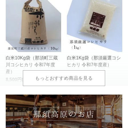
白米10Kg袋（那須町三蔵
白米1Kg袋（那須厳選コシ
川コシヒカリ 令和7年度
ヒカリ 令和7年度産）
産）
890円(税込)
8,500円(税込)