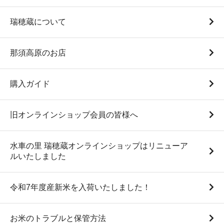
瑞穂蔵について
那須高原のお店
購入ガイド
白米10Kg袋（”与一” 令和7
【クール便推奨】手作り味
旧オンラインショップ会員の皆様へ
年度産）
噌
8,700円(税込)
525円(税込)
円 ～
960円(税
水車の里 瑞穂蔵オンラインショップはリニューア
込)
円
ルいたしました
令和7年度産新米を入荷いたしました！
お米のトラブルと保管方法