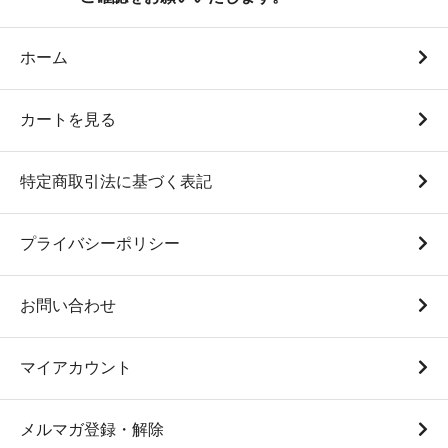
ホーム
白米5Kg袋（瑞穂蔵特選米
白米10Kg袋（瑞穂蔵特選
令和7年度産）
米 令和7年度産）
カートを見る
4,750円(税込)
9,500円(税込)
特定商取引法に基づく表記
プライバシーポリシー
お問い合わせ
マイアカウント
白米1Kg袋（”与一” 令和7
白米5Kg袋（”与一” 令和7
年度産）
年度産）
メルマガ登録・解除
870円(税込)
4,350円(税込)