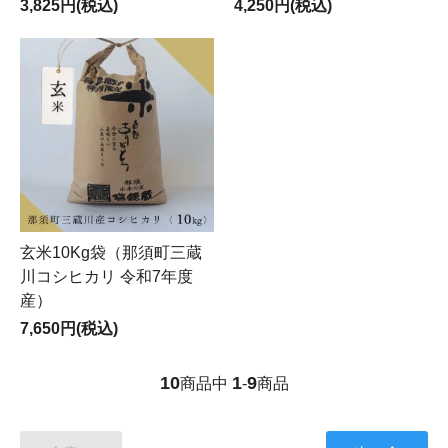
3,825円(税込)
4,250円(税込)
玄米10Kg袋（那須町三蔵
川コシヒカリ 令和7年度
産）
7,650円(税込)
10
1
9
商品中
-
商品