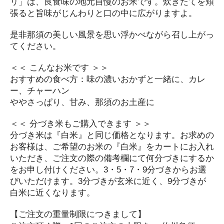
リ」は、良食味の地元自慢のお米です。炊きたてを頬
張ると旨味がじんわりと口の中に広がりますよ。
是非那須の美しい風景を思い浮かべながら召し上がっ
てください。
＜＜ こんなお米です ＞＞
おすすめの食べ方：味の濃いおかずと一緒に、カレ
ー、チャーハン
ややさっぱり、甘み、那須のお土産に
＜＜ 分づき米もご購入できます ＞＞
分づき米は『白米』と同じ価格となります。お求めの
お客様は、ご希望のお米の『白米』をカートにお入れ
いただき、ご注文の際の備考欄にて何分づきにするか
をお申し付けください。3・5・7・9分づきからお選
びいただけます。3分づきが玄米に近く、9分づきが
白米に近くなります。
【ご注文の重量制限につきまして】