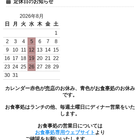
定休日のお知らせ
2026年8月
日
月
火
水
木
金
土
1
2
3
4
5
6
7
8
9
10
11
12
13
14
15
16
17
18
19
20
21
22
23
24
25
26
27
28
29
白米10Kg袋（日本一のコ
白米1Kg袋（瑞穂蔵特選米
30
31
シヒカリ 令和7年度産）
令和7年度産）
9,800円(税込)
950円(税込)
カレンダー赤色が
売店
のお休み、青色が
お食事処
のお休み
です。
お食事処はランチの他、毎週土曜日にディナー営業をいた
します。
お食事処の営業日については
お食事処専用ウェブサイト
より
ご確認をお願いいたします。